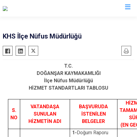
Sivas
KHS İlçe Nüfus Müdürlüğü
Akıncılar
İmranlı
Altınyayla
Kangal
T.C.
Divriği
Koyulhisar
DOĞANŞAR KAYMAKAMLIĞI
Doğanşar
Şarkışla
İlçe Nüfus Müdürlüğü
Gemerek
Suşehri
HİZMET STANDARTLARI TABLOSU
Gölova
Ulaş
HİZ
Gürün
Yıldızeli
VATANDAŞA
BAŞVURUDA
S.
TAMA
SUNULAN
İSTENİLEN
Hafik
Zara
NO
SÜ
HİZMETİN ADI
BELGELER
(EN GE
1-
Doğum Raporu