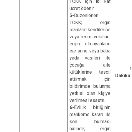
TCKK için iki kat
ücret ödenir.
5-
Düzenlenen
TCKK; ergin
olanların kendilerine
veya resmi vekiline,
ergin olmayanların
ise anne veya baba
yada vasileri ile
çocuğu aile
1
kütüklerine tescil
Dakika
ettirmek için
bildirimde bulunma
yetkisi olan kişiye
verilmesi esastır.
6-
Evlilik birliğinin
mahkeme kararı ile
son bulması
halinde; ergin