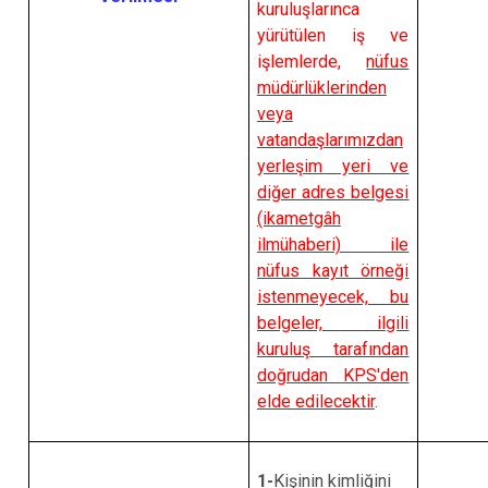
kuruluşlarınca
yürütülen iş ve
işlemlerde,
nüfus
müdürlüklerinden
veya
vatandaşlarımızdan
yerleşim yeri ve
diğer adres belgesi
(ikametgâh
ilmühaberi) ile
nüfus kayıt örneği
istenmeyecek, bu
belgeler, ilgili
kuruluş tarafından
doğrudan KPS'den
elde edilecektir
.
1-
Kişinin kimliğini