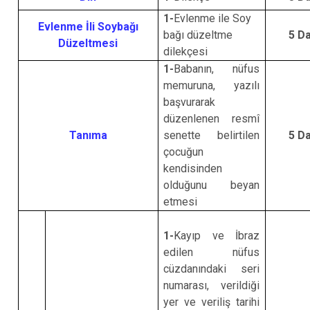
1-
Evlenme ile Soy
Evlenme İli Soybağı
bağı düzeltme
5 D
Düzeltmesi
dilekçesi
1-
Babanın, nüfus
memuruna, yazılı
başvurarak
düzenlenen resmî
Tanıma
senette belirtilen
5 D
çocuğun
kendisinden
olduğunu beyan
etmesi
1-
Kayıp ve İbraz
edilen nüfus
cüzdanındaki seri
numarası, verildiği
yer ve veriliş tarihi