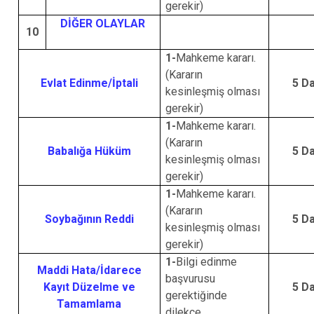
gerekir)
DİĞER OLAYLAR
10
1-
Mahkeme kararı.
(Kararın
Evlat Edinme/İptali
5 D
kesinleşmiş olması
gerekir)
1-
Mahkeme kararı.
(Kararın
Babalığa Hüküm
5 D
kesinleşmiş olması
gerekir)
1-
Mahkeme kararı.
(Kararın
Soybağının Reddi
5 D
kesinleşmiş olması
gerekir)
1-
Bilgi edinme
Maddi Hata/İdarece
başvurusu
Kayıt Düzelme ve
5 D
gerektiğinde
Tamamlama
dilekçe