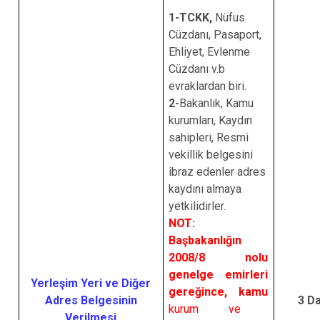
1-TCKK,
Nüfus
Cüzdanı, Pasaport,
Ehliyet, Evlenme
Cüzdanı v.b
evraklardan biri.
2-
Bakanlık, Kamu
kurumları, Kaydın
sahipleri, Resmi
vekillik belgesini
ibraz edenler adres
kaydını almaya
yetkilidirler.
NOT:
Başbakanlığın
2008/8 nolu
genelge emirleri
Yerleşim Yeri ve Diğer
gereğince, kamu
Adres Belgesinin
3 D
kurum ve
Verilmesi