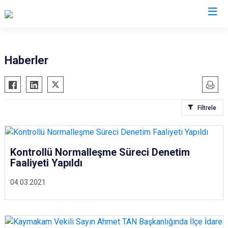
Sivas
Haberler
Akıncılar
İmranlı
Altınyayla
Kangal
Filtrele
Divriği
Koyulhisar
Doğanşar
Şarkışla
Gemerek
Suşehri
Kontrollü Normalleşme Süreci Denetim
Gölova
Ulaş
Faaliyeti Yapıldı
Gürün
Yıldızeli
04.03.2021
Hafik
Zara