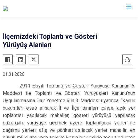
Sivas
İlçemizdeki Toplantı ve Gösteri
Yürüyüş Alanları
Akıncılar
İmranlı
Altınyayla
Kangal
Divriği
Koyulhisar
01.01.2026
Doğanşar
Şarkışla
2911 Sayılı Toplantı ve Gösteri Yürüyüşü Kanunun 6.
Gemerek
Suşehri
Maddesi ile Toplantı ve Gösteri Yürüyüşleri Kanunu’nun
Gölova
Ulaş
Uygulanmasına Dair Yönetmeliğin 3. Maddesi uyarınca; “Kanun
Gürün
Yıldızeli
hükümleri esas alınarak İl ve İlçe sınırları içinde, açık yer
Hafik
toplantısı yapılacak mahaller, gösteri yürüyüşü yapılacak
Zara
güzergâh, yürüyüşe geçmek üzere toplanılacak yerler ile
dağılma yerleri, afiş ve pankart asılacak yerler mahallin en
büyük mülki amirince açık ve kesin bir şekilde tespit edilerek