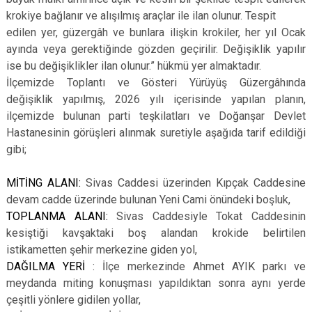
krokiye bağlanır ve alışılmış araçlar ile ilan olunur. Tespit
edilen yer, güzergâh ve bunlara ilişkin krokiler, her yıl Ocak
ayında veya gerektiğinde gözden geçirilir. Değişiklik yapılır
ise bu değişiklikler ilan olunur.” hükmü yer almaktadır.
İlçemizde Toplantı ve Gösteri Yürüyüş Güzergâhında
değişiklik yapılmış, 2026 yılı içerisinde yapılan planın,
ilçemizde bulunan parti teşkilatları ve Doğanşar Devlet
Hastanesinin görüşleri alınmak suretiyle aşağıda tarif edildiği
gibi;
MİTİNG ALANI:
Sivas Caddesi üzerinden Kıpçak Caddesine
devam cadde üzerinde bulunan Yeni Cami önündeki boşluk,
TOPLANMA ALANI:
Sivas Caddesiyle Tokat Caddesinin
kesiştiği kavşaktaki boş alandan krokide belirtilen
istikametten şehir merkezine giden yol,
DAĞILMA YERİ
: İlçe merkezinde Ahmet AYIK parkı ve
meydanda miting konuşması yapıldıktan sonra aynı yerde
çeşitli yönlere gidilen yollar,