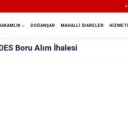
e
MAKAMLIK
DOĞANŞAR
MAHALLİ İDARELER
HİZMET
Sivas
ES Boru Alım İhalesi
Akıncılar
Altınyayla
Divriği
Doğanşar
Gemerek