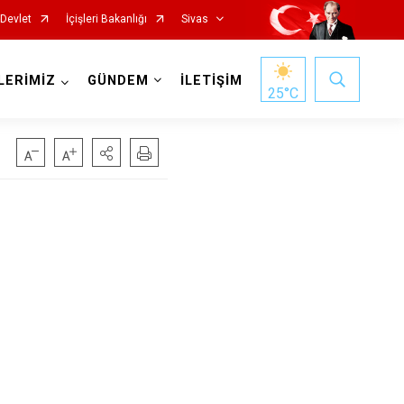
-Devlet
İçişleri Bakanlığı
Sivas
LERİMİZ
GÜNDEM
İLETİŞİM
25
°C
İmranlı
Kangal
Koyulhisar
Şarkışla
Suşehri