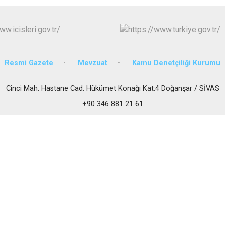
Gölova
Gürün
Hafik
Resmi Gazete
Mevzuat
Kamu Denetçiliği Kurumu
Cinci Mah. Hastane Cad. Hükümet Konağı Kat:4 Doğanşar / SİVAS
+90 346 881 21 61