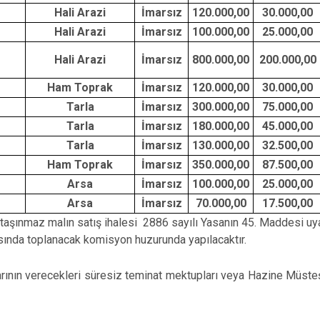
m
Hali Arazi
İmarsız
120.000,00
30.000,00
Ulaş
m
Hali Arazi
İmarsız
100.000,00
25.000,00
Yıldızeli
m
Hali Arazi
İmarsız
800.000,00
200.000,00
Zara
m
Ham Toprak
İmarsız
120.000,00
30.000,00
m
Tarla
İmarsız
300.000,00
75.000,00
m
Tarla
İmarsız
180.000,00
45.000,00
m
Tarla
İmarsız
130.000,00
32.500,00
m
Ham Toprak
İmarsız
350.000,00
87.500,00
m
Arsa
İmarsız
100.000,00
25.000,00
m
Arsa
İmarsız
70.000,00
17.500,00
et taşınmaz malın satış ihalesi 2886 sayılı Yasanın 45. Maddesi uyar
dasında toplanacak komisyon huzurunda yapılacaktır.
arının verecekleri süresiz teminat mektupları veya Hazine Müsteş