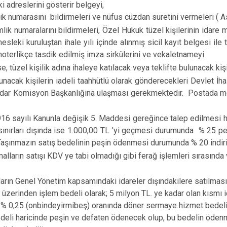
i adreslerini gösterir belgeyi,
lik numarasını bildirmeleri ve nüfus cüzdan suretini vermeleri ( 
mlik numaralarını bildirmeleri, Özel Hukuk tüzel kişilerinin ida
eki kuruluştan ihale yılı içinde alınmış sicil kayıt belgesi ile t
r noterlikçe tasdik edilmiş imza sirkülerini ve vekaletnameyi
, tüzel kişilik adına ihaleye katılacak veya teklifte bulunacak kişi
nacak kişilerin iadeli taahhütlü olarak gönderecekleri Devlet İha
kadar Komisyon Başkanlığına ulaşması gerekmektedir. Postada m
6 sayılı Kanunla değişik 5. Maddesi gereğince talep edilmesi hal
sınırları dışında ise 1.000,00 TL 'yi geçmesi durumunda % 25 pe
ir.Taşınmazın satış bedelinin peşin ödenmesi durumunda % 20 indiri
ların satışı KDV ye tabi olmadığı gibi ferağ işlemleri sırasında ve
rın Genel Yönetim kapsamındaki idareler dışındakilere satılması ha
r üzerinden işlem bedeli olarak; 5 milyon TL. ye kadar olan kısmı 
n % 0,25 (onbindeyirmibeş) oranında döner sermaye hizmet bedeli i
bedeli haricinde peşin ve defaten ödenecek olup, bu bedelin öd