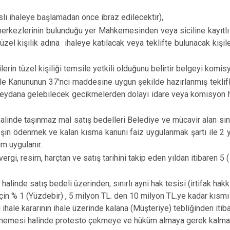
Aslı ihaleye başlamadan önce ibraz edilecektir),
re merkezlerinin bulunduğu yer Mahkemesinden veya siciline kayıtl
üzel kişilik adına ihaleye katılacak veya teklifte bulunacak kişile
lerin tüzel kişiliği temsile yetkili olduğunu belirtir belgeyi komisy
le Kanununun 37'nci maddesine uygun şekilde hazırlanmış teklifleri
eydana gelebilecek gecikmelerden dolayı idare veya komisyon h
inde taşınmaz mal satış bedelleri Belediye ve mücavir alan sınır
şin ödenmek ve kalan kısma kanuni faiz uygulanmak şartı ile 2 y
m uygulanır.
rgi, resim, harçtan ve satış tarihini takip eden yıldan itibaren 5 
linde satış bedeli üzerinden, sınırlı ayni hak tesisi (irtifak hakk
için % 1 (Yüzdebir) , 5 milyon TL. den 10 milyon TL.ye kadar kısmı
hale kararının ihale üzerinde kalana (Müşteriye) tebliğinden itib
enmemesi halinde protesto çekmeye ve hüküm almaya gerek kalmak