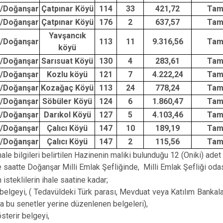
s/Doğanşar
Çatpınar Köyü
114
33
421,72
Ta
Gölova
s/Doğanşar
Çatpınar Köyü
176
2
637,57
Ta
Gürün
Yavşancık
s/Doğanşar
113
11
9.316,56
Ta
Hafik
köyü
s/Doğanşar
Sarısuat Köyü
130
4
283,61
Ta
s/Doğanşar
Kozlu köyü
121
7
4.222,24
Ta
s/Doğanşar
Kozağaç Köyü
113
24
778,24
Ta
s/Doğanşar
Söbüler Köyü
124
6
1.860,47
Ta
s/Doğanşar
Darıkol Köyü
127
5
4.103,46
Ta
s/Doğanşar
Çalıcı Köyü
147
10
189,19
Ta
s/Doğanşar
Çalıcı Köyü
147
2
115,56
Ta
ihale bilgileri belirtilen Hazinenin maliki bulunduğu 12 (Oniki) ad
 ve saatte Doğanşar Milli Emlak Şefliğinde, Milli Emlak Şefliği o
isteklilerin ihale saatine kadar;
 belgeyi, ( Tedavüldeki Türk parası, Mevduat veya Katılım Bankal
a bu senetler yerine düzenlenen belgeleri),
sterir belgeyi,