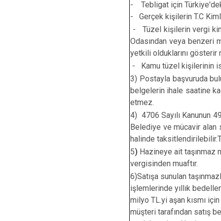
- Tebligat için Türkiye'dek
- Gerçek kişilerin T.C Kim
- Tüzel kişilerin vergi ki
Odasından veya benzeri mesl
yetkili olduklarını gösteri
- Kamu tüzel kişilerinin ise
3) Postayla başvuruda bulu
belgelerin ihale saatine 
etmez.
4) 4706 Sayılı Kanunun 491
Belediye ve mücavir alan 
halinde taksitlendirilebil
5
)
Hazineye ait taşınmaz mal
vergisinden muaftır.
6)Satışa sunulan taşınmazla
işlemlerinde yıllık bedelle
milyo TL.yi aşan kısmı içi
müşteri tarafından satış 