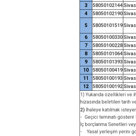
3
58050102144
Siva
4
58050102190
Siva
5
58050101519
Siva
6
58050100330
Siva
7
58050100228
Siva
8
58050101064
Siva
9
58050101393
Siva
10
58050100419
Siva
11
58050100193
Siva
12
58050100192
Siva
1) Yukarıda özellikleri ve 
hizasında belirtilen tarih
2)
İhaleye katılmak isteyen 
- Geçici teminatı gösterir
İç borçlanma Senetleri vey
- Yasal yerleşim yerini gö