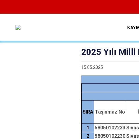
KAY
2025 Yılı Milli
15.05.2025
SIRA
Taşınmaz No
1
58050102233
Siva
2
58050102230
Siva