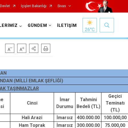
-Devlet
İçişleri Bakanlığı
Sivas
LERİMİZ
GÜNDEM
İLETİŞİM
26
°C
LAN
DAN (MİLLİ EMLAK ŞEFLİĞİ)
İmranlı
CAK TAŞINMAZLAR
Kangal
Geçici
ne
İmar
Tahmini
Cinsi
Teminatı
Koyulhisar
si
Durumu
Bedeli (TL)
(TL)
Şarkışla
m
Hali Arazi
İmarsız
400.000.00
100.000,00
Suşehri
m
Ham Toprak
İmarsız
300.000.00
75.000,00