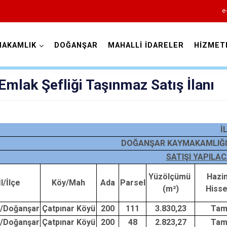
e
MAKAMLIK
DOĞANŞAR
MAHALLİ İDARELER
HİZMET
Sivas
 Emlak Şefliği Taşınmaz Satış İlanı
İ
DOĞANŞAR KAYMAKAMLIĞIN
Akıncılar
SATIŞI YAPILA
Altınyayla
Yüzölçümü
Hazi
İl/İlçe
Köy/Mah
Ada
Parsel
Divriği
(m²)
Hisse
Doğanşar
s/Doğanşar
Çatpınar Köyü
200
111
3.830,23
Ta
Gemerek
s/Doğanşar
Çatpınar Köyü
200
48
2.823,27
Ta